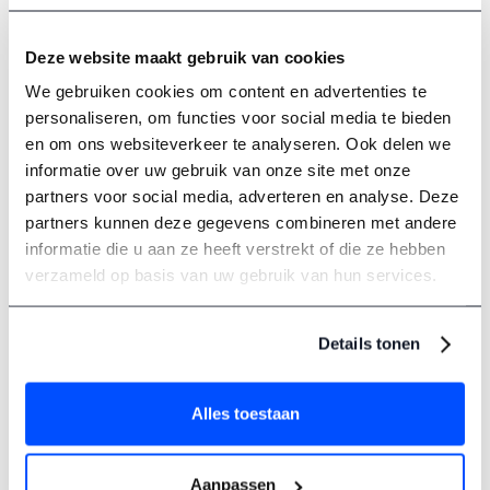
verkeerssituaties. Gebruik dit soort oefenmateriaal om
variatie in je training te houden. Je leert dan niet alleen wát
Deze website maakt gebruik van cookies
het bord betekent, maar ook wanneer je erop moet
We gebruiken cookies om content en advertenties te
reageren.
personaliseren, om functies voor social media te bieden
en om ons websiteverkeer te analyseren. Ook delen we
Tot slot is het slim om je omgeving te gebruiken. Let tijdens
informatie over uw gebruik van onze site met onze
het fietsen of wandelen bewust op borden. Vraag jezelf af
partners voor social media, adverteren en analyse. Deze
waarom een bepaald bord daar staat en wat je ermee zou
partners kunnen deze gegevens combineren met andere
doen als bestuurder. Dat zorgt ervoor dat je kennis
informatie die u aan ze heeft verstrekt of die ze hebben
praktisch blijft én dat je sneller reageert tijdens het echte
verzameld op basis van uw gebruik van hun services.
examen.
Kortom, je hoeft verkeersborden niet uit je hoofd te leren
Details tonen
als je ze begrijpt. Door ze in te delen, te koppelen aan
situaties en regelmatig te oefenen in de praktijk, ga je ze
vanzelf herkennen en toepassen. Dat is precies wat je
Alles toestaan
nodig hebt om met vertrouwen het theorie-examen in te
gaan.
Aanpassen