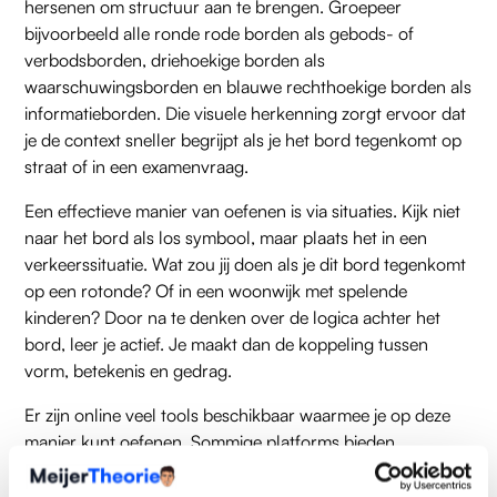
hersenen om structuur aan te brengen. Groepeer
bijvoorbeeld alle ronde rode borden als gebods- of
verbodsborden, driehoekige borden als
waarschuwingsborden en blauwe rechthoekige borden als
informatieborden. Die visuele herkenning zorgt ervoor dat
je de context sneller begrijpt als je het bord tegenkomt op
straat of in een examenvraag.
Een effectieve manier van oefenen is via situaties. Kijk niet
naar het bord als los symbool, maar plaats het in een
verkeerssituatie. Wat zou jij doen als je dit bord tegenkomt
op een rotonde? Of in een woonwijk met spelende
kinderen? Door na te denken over de logica achter het
bord, leer je actief. Je maakt dan de koppeling tussen
vorm, betekenis en gedrag.
Er zijn online veel tools beschikbaar waarmee je op deze
manier kunt oefenen. Sommige platforms bieden
interactieve kaarten waarbij je borden in de juiste context
moet slepen of toetsen met foto’s van echte