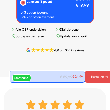
Lambo Spoed
🏎️
€ 19,99
3 dagen toegang
5 cbr oefen examens
Alle CBR-onderdelen
Digitale coach
30 dagen pauzeren
Update van 7 april
4,9 uit 300+ reviews
Auto deluxe
Bestellen
€ 59,99
€ 24,99
Start nu!🔥