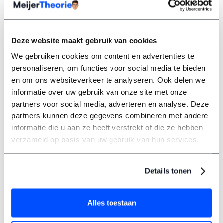
Auto theorie oefenen gratis of
Deze website maakt gebruik van cookies
betaald
We gebruiken cookies om content en advertenties te
Er zijn veel websites waar je gratis een auto theorie
personaliseren, om functies voor social media te bieden
proefexamen kunt maken. Dat is prima om te starten of om
en om ons websiteverkeer te analyseren. Ook delen we
even te testen waar je staat. Maar let op, vaak zijn deze
informatie over uw gebruik van onze site met onze
vragen verouderd, of niet opgesteld volgens het nieuwste
partners voor social media, adverteren en analyse. Deze
CBR format.
partners kunnen deze gegevens combineren met andere
informatie die u aan ze heeft verstrekt of die ze hebben
Bij Meijer Theorie krijg je toegang tot honderden actuele
verzameld op basis van uw gebruik van hun services.
oefenvragen, direct gekoppeld aan de onderwerpen zoals
het CBR ze toetst. Alles is up to date, helder uitgelegd en
afgestemd op de nieuwste exameneisen. Zo oefen je niet
Details tonen
alleen meer, je oefent slimmer.
Alles toestaan
Persoonlijke begeleiding als jij dat
nodig hebt