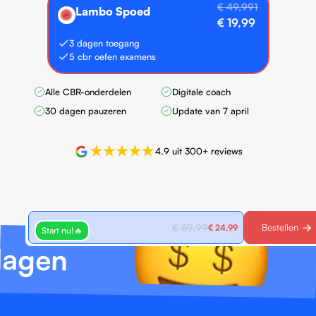
€ 49,991
Lambo Spoed
🏎️
€ 19,99
3 dagen toegang
5 cbr oefen examens
Alle CBR-onderdelen
Digitale coach
30 dagen pauzeren
Update van 7 april
4,9 uit 300+ reviews
Auto deluxe
Bestellen
€ 59,99
€ 24,99
Start nu!🔥
lagen