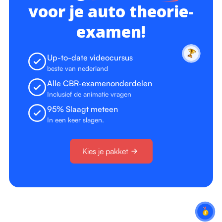
voor je auto theorie-
examen!
Up-to-date videocursus
beste van nederland
Alle CBR-examenonderdelen
Inclusief de animatie vragen
95% Slaagt meteen
In een keer slagen.
Kies je pakket