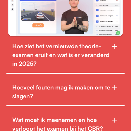
Hoe ziet het vernieuwde theorie-
examen eruit en wat is er veranderd
in 2025?
Het examen is per 7 april 2025 compleet vernieuwd.
In plaats van 65 vragen verdeeld over drie
Hoeveel fouten mag ik maken om te
afzonderlijke onderdelen (gevaarherkenning, kennis
slagen?
en inzicht), krijg je nu 50 vragen in één doorlopend
examen. De indeling is geïntegreerd, met animaties in
Je moet minstens
44 van de 50 vragen correct
plaats van statische afbeeldingen, om situaties
beantwoorden
om te slagen (dus maximaal 6
realistischer weer te geven
Wat moet ik meenemen en hoe
fouten toegestaan)
verloopt het examen bij het CBR?