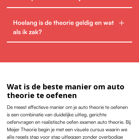
Zorg dat je 10–15 minuten voor aanvang aanwezig
bent bij het examencentrum. Bij binnenkomst meld je
Hoelang is de theorie geldig en wat
je bij de aanmeldzuil met reserveringsnummer en leg
als ik zak?
je je spullen in een kluisje; alleen je identificatiebewijs
(met actuele persoonsgegevens conform BRP) is
De theorie‑uitslag is
18 maanden geldig
vanaf de
toegestaan in de examenzaal.
geslaagde examen datum. Daarna vervalt je
certificaat en moet je opnieuw examen doen.
Als je zakt, kun je
direct opnieuw reserveren en
betalen
, zonder wachttijd. Houd daarbij rekening
Wat is de beste manier om auto
met je fouten, deze ontvang je per mail zodat je
theorie te oefenen
gericht kunt oefenen voor een nieuw examen
De meest effectieve manier om je auto theorie te oefenen
is een combinatie van duidelijke uitleg, gerichte
oefenvragen en realistische
oefen examen auto theorie
. Bij
Meijer Theorie begin je met een visuele cursus waarin we
alle regels stap voor stap uitleggen zonder overbodige