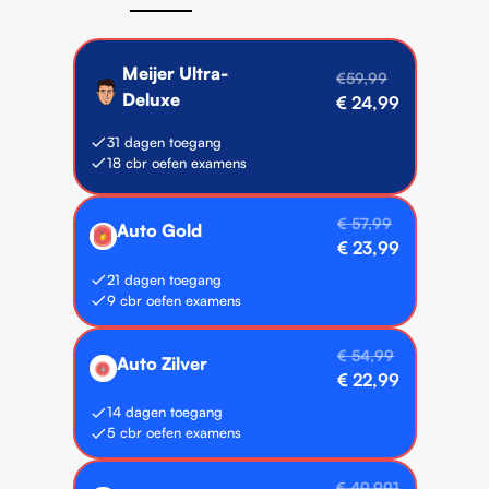
Meijer Ultra-
€59,99
Deluxe
€ 24,99
31 dagen toegang
18 cbr oefen examens
⭐️ Meest gekozen
€ 57,99
Auto Gold
🥇
€ 23,99
21 dagen toegang
9 cbr oefen examens
€ 54,99
Auto Zilver
🥈
€ 22,99
14 dagen toegang
5 cbr oefen examens
€ 49,991