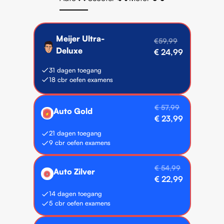
Meijer Ultra-
€59,99
Deluxe
€ 24,99
31 dagen toegang
18 cbr oefen examens
⭐️ Meest gekozen
€ 57,99
Auto Gold
🥇
€ 23,99
21 dagen toegang
9 cbr oefen examens
€ 54,99
Auto Zilver
🥈
€ 22,99
14 dagen toegang
5 cbr oefen examens