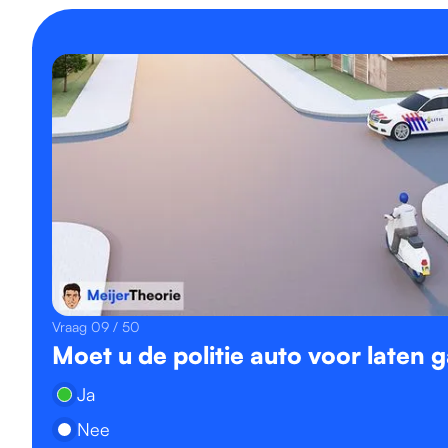
Vraag 09 / 50
Moet u de politie auto voor laten 
Ja
Nee