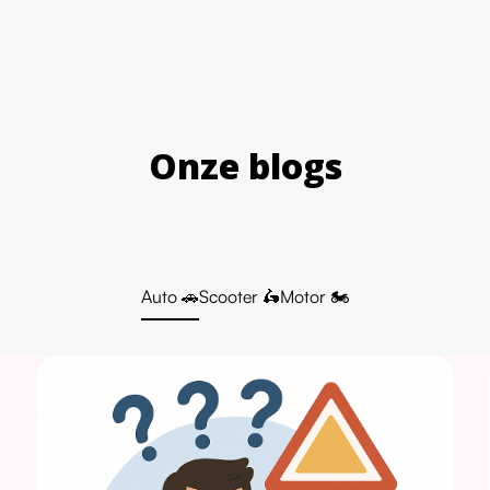
Onze blogs
Auto 🚗
Scooter 🛵
Motor 🏍️
s