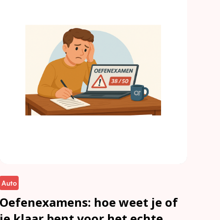
Auto
Oefenexamens: hoe weet je of
je klaar bent voor het echte