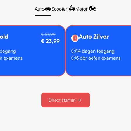
🚗
🛵
🏍️
Auto
Scooter
Motor
€ 57,99
old
Auto Zilver
🥈
€ 23,99
toegang
14 dagen toegang
en examens
5 cbr oefen examens
Direct starten