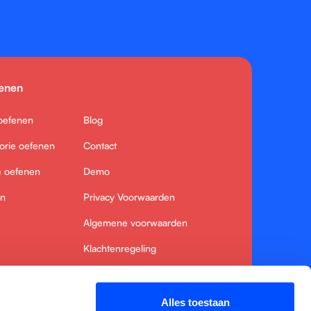
fenen
 oefenen
Blog
orie oefenen
Contact
e oefenen
Demo
en
Privacy Voorwaarden
Algemene voorwaarden
Klachtenregeling
Cookiebeleid
Alles toestaan