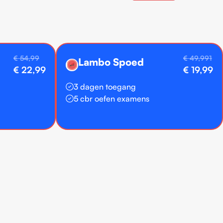
€ 54,99
€ 49,991
Lambo Spoed
🏎️
€ 22,99
€ 19,99
3 dagen toegang
5 cbr oefen examens