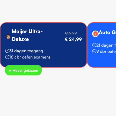
Meijer Ultra-
Auto G
€59,99
🥇
Deluxe
€ 24,99
21 dagen 
31 dagen toegang
9 cbr oef
18 cbr oefen examens
⭐️ Meest gekozen