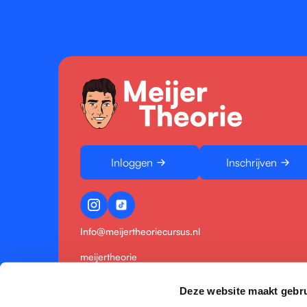
Inloggen
Inschrijven
Info@meijertheoriecursus.nl
meijertheorie
KVK: 5865812379
Deze website maakt gebru