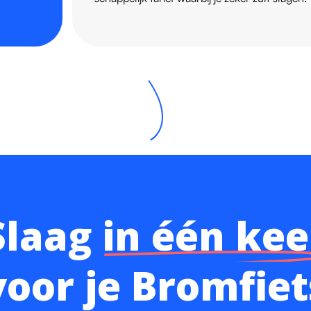
Slaag
in één kee
voor je Bromfiet