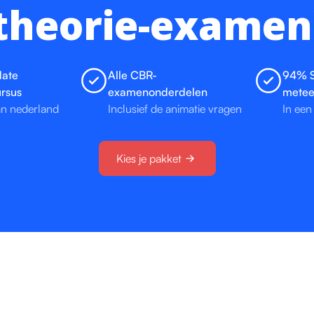
theorie-examen
date
Alle CBR-
94% S
rsus
examenonderdelen
mete
an nederland
Inclusief de animatie vragen
In een
Kies je pakket