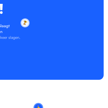
!
laagt
en
 keer slagen.