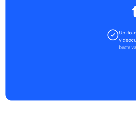
Up-to-
videocu
beste v