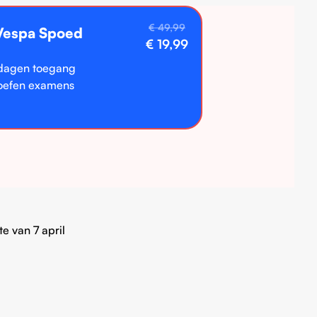
€ 49,99
Vespa Spoed
€ 19,99
dagen toegang
oefen examens
e van 7 april