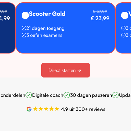
9,99
€ 57,99
Scooter Gold
🥇
🛵
4,99
€ 23,99
21 dagen toegang
3 
3 oefen examens
3 
Direct starten
-onderdelen
Digitale coach
30 dagen pauzeren
Updat
4,9 uit 300+ reviews