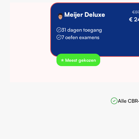
€5
Meijer Deluxe
€ 2
31 dagen toegang
7 oefen examens
⭐️ Meest gekozen
Alle CBR