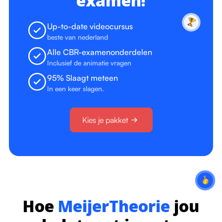
examen!
Up-to-date videocursus
beste van nederland
Alle CBR-examenonderdelen
Inclusief de animatie vragen
95% Slaagt meteen
In een keer slagen.
Kies je pakket
Hoe
MeijerTheorie
jou