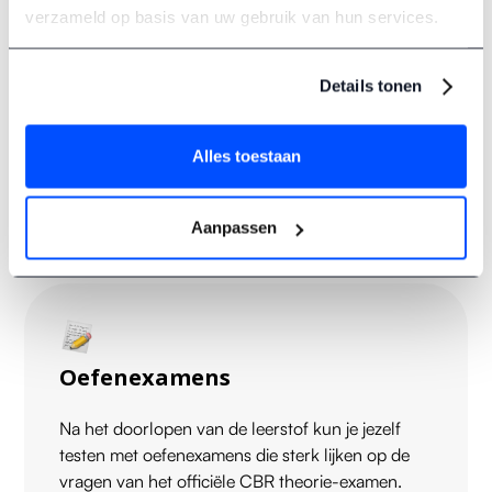
verzameld op basis van uw gebruik van hun services.
Verkeersborden
Details tonen
In een handig overzicht vind je de betekenis van
alle
verkeersborden
die je voor het examen moet
Alles toestaan
kennen, inclusief tips om ze snel te herkennen.
Aanpassen
Oefenexamens
Na het doorlopen van de leerstof kun je jezelf
testen met oefenexamens die sterk lijken op de
vragen van het officiële CBR theorie-examen.