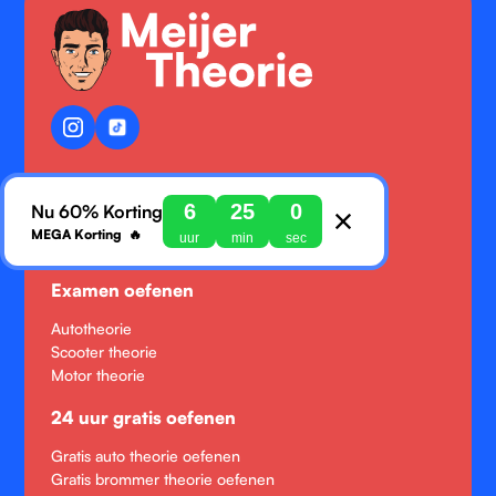
Info@meijertheoriecursus.nl
6
25
0
Nu 60% Korting
meijertheorie
MEGA Korting 🔥
uur
min
sec
KVK: 5865812379
Examen oefenen
Autotheorie
Scooter theorie
Motor theorie
24 uur gratis oefenen
Gratis auto theorie oefenen
Gratis brommer theorie oefenen