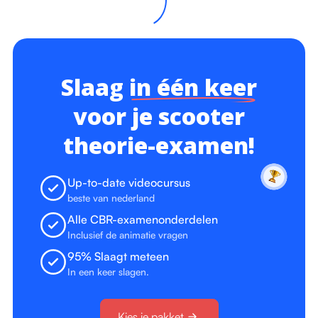
Slaag
in één keer
voor je scooter
theorie-examen!
Up-to-date videocursus
beste van nederland
Alle CBR-examenonderdelen
Inclusief de animatie vragen
95% Slaagt meteen
In een keer slagen.
Kies je pakket