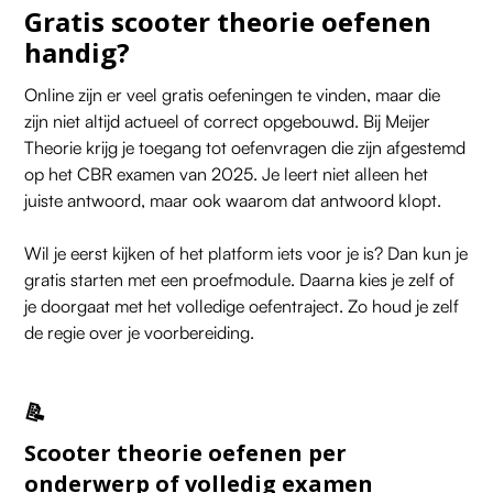
betalen
, zonder wachttijd. Houd daarbij rekening
Gratis scooter theorie oefenen
met je fouten, deze ontvang je per mail zodat je
handig?
gericht kunt oefenen voor een nieuw examen
Online zijn er veel gratis oefeningen te vinden, maar die
zijn niet altijd actueel of correct opgebouwd. Bij Meijer
Theorie krijg je toegang tot oefenvragen die zijn afgestemd
op het CBR examen van 2025. Je leert niet alleen het
juiste antwoord, maar ook waarom dat antwoord klopt.
Wil je eerst kijken of het platform iets voor je is? Dan kun je
gratis starten met een proefmodule. Daarna kies je zelf of
je doorgaat met het volledige oefentraject. Zo houd je zelf
de regie over je voorbereiding.
📝
Scooter theorie oefenen per
onderwerp of volledig examen