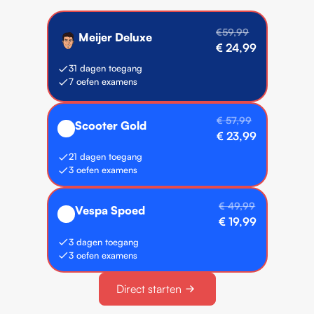
€59,99
Meijer Deluxe
€ 24,99
31 dagen toegang
7 oefen examens
⭐️ Meest gekozen
€ 57,99
Scooter Gold
🥇
€ 23,99
21 dagen toegang
3 oefen examens
€ 49,99
Vespa Spoed
🛵
€ 19,99
3 dagen toegang
3 oefen examens
Direct starten