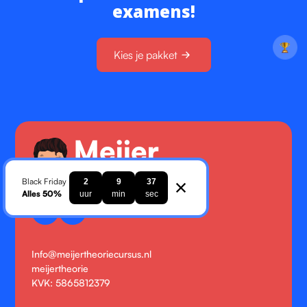
examens!
Kies je pakket
Black Friday
2
9
36
Alles 50%
uur
min
sec
Info@meijertheoriecursus.nl
meijertheorie
KVK: 5865812379