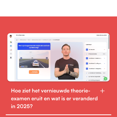
Hoe ziet het vernieuwde theorie-
examen eruit en wat is er veranderd
in 2025?