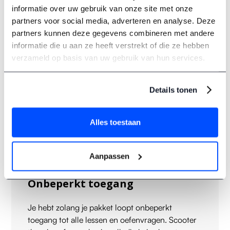
informatie over uw gebruik van onze site met onze
partners voor social media, adverteren en analyse. Deze
partners kunnen deze gegevens combineren met andere
informatie die u aan ze heeft verstrekt of die ze hebben
Oefenexamens
verzameld op basis van uw gebruik van hun services.
Na het doorlopen van de leerstof kun je jezelf
testen met oefenexamens die sterk lijken op de
Details tonen
vragen van het officiële CBR theorie-examen.
Alles toestaan
Aanpassen
Onbeperkt toegang
Je hebt zolang je pakket loopt onbeperkt
toegang tot alle lessen en oefenvragen. Scooter