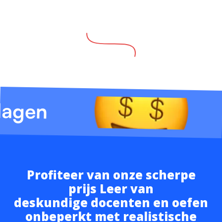
lagen
Profiteer van onze scherpe
prijs Leer van
deskundige docenten en oefen
onbeperkt met realistische